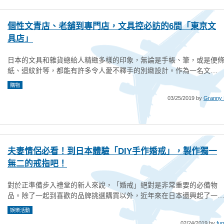
個性文青店、老舖到專門店，文具控必訪的6間「東京文
具店」
日本的文具和雜貨總給人精緻多樣的印象，無論是手帳、筆，或是便
紙、迴紋針等，都能有許多令人愛不釋手的別緻設計。作為一名文…
購物
03/25/2019 by
Granny 
夫妻情侶必看！到日本體驗「DIY手作婚戒」，製作獨一
無二的戒指吧！
對於正準備步入禮堂的新人來說，「婚戒」絕對是非常重要的必備物
品。除了一起到喜歡的品牌挑選購買以外，近年來在日本還興起了一
娛樂活動
02/24/2019 by
fum