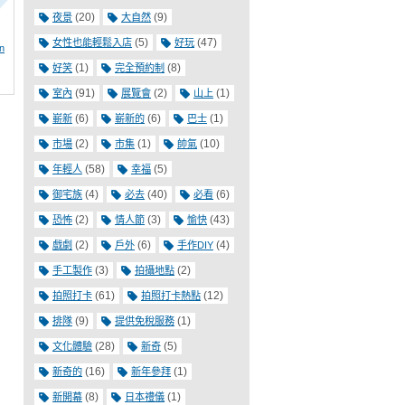
(20)
(9)
夜景
大自然
(5)
(47)
女性也能輕鬆入店
好玩
n
(1)
(8)
好笑
完全預約制
(91)
(2)
(1)
室內
展覽會
山上
(6)
(6)
(1)
嶄新
嶄新的
巴士
(2)
(1)
(10)
市場
市集
帥氣
(58)
(5)
年輕人
幸福
(4)
(40)
(6)
御宅族
必去
必看
(2)
(3)
(43)
恐怖
情人節
愉快
(2)
(6)
(4)
戲劇
戶外
手作DIY
(3)
(2)
手工製作
拍攝地點
(61)
(12)
拍照打卡
拍照打卡熱點
(9)
(1)
排隊
提供免稅服務
(28)
(5)
文化體驗
新奇
(16)
(1)
新奇的
新年參拜
(8)
(1)
新開幕
日本禮儀