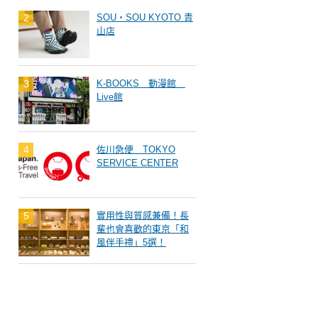
SOU・SOU KYOTO 青
山店
K-BOOKS 動漫館
Live館
佐川急便 TOKYO
SERVICE CENTER
實用性與質感兼備！長
輩也會喜歡的東京「和
風伴手禮」5選！