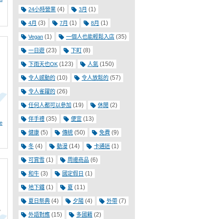
(4)
(1)
24小時營業
3月
(3)
(1)
(1)
4月
7月
8月
(1)
(35)
Vegan
一個人也能輕鬆入店
(23)
(8)
一日遊
下町
(123)
(150)
下雨天也OK
人氣
(10)
(57)
令人感動的
令人放鬆的
。
(26)
令人雀躍的
(19)
(2)
任何人都可以參加
休閒
(35)
(13)
伴手禮
便宜
e
(5)
(50)
(9)
健康
傳統
免費
(4)
(14)
(1)
冬
動漫
卡通迷
(1)
(6)
可賞雪
周邊商品
(3)
(1)
和牛
國定假日
(1)
(11)
地下鐵
夏
(4)
(4)
(7)
夏日祭典
夕陽
外帶
現
(15)
(2)
外語對應
多國籍