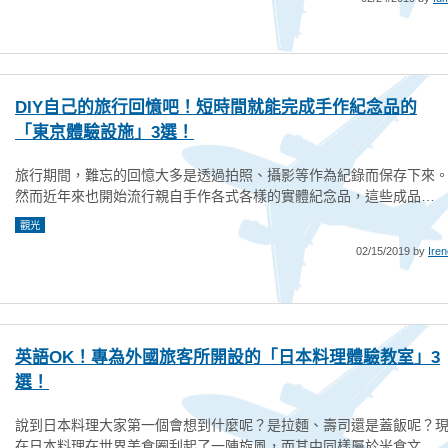
DIY自己的旅行回憶吧！短時間就能完成手作紀念品的
「東京體驗設施」3選！
旅行期間，難忘的回憶大多是透過拍照、攝影等作為紀錄而保存下來
然而近年來也開始流行親自手作各式各樣的實體紀念品，這些成品…
觀光
02/15/2019 by
Iren
英語OK！專為外國旅客所開設的「日本料理體驗教室」3
選！
說到日本料理大家第一個會想到什麼呢？是拉麵、壽司還是蓋飯呢？
在日本料理在世界美食圈刮起了一陣旋風，而其中同樣屬於米食文…