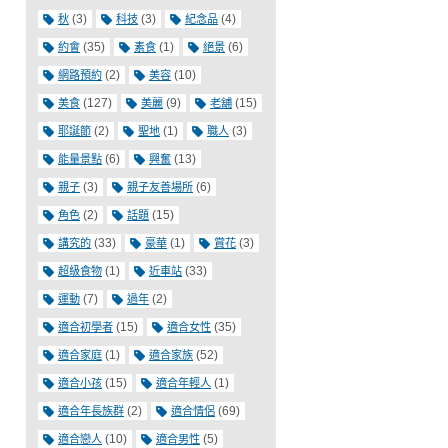
(3)
(3)
(4)
秋
科技
紀念品
(35)
(1)
(6)
約會
素食
絕景
(2)
(10)
網路預約
美容
(127)
(9)
(15)
美食
美麗
老舖
(2)
(1)
(3)
耶誕節
聖地
職人
(6)
(13)
能量景點
興奮
(3)
(6)
親子
親子友善場所
(2)
(15)
角色
話題
(33)
(1)
(3)
講究的
豪華
賞花
(1)
(33)
超級食物
近車站
(7)
(2)
運動
過年
(15)
(35)
適合初學者
適合女性
(1)
(52)
適合家庭
適合家族
(15)
(1)
適合小孩
適合年輕人
(2)
(69)
適合年長族群
適合情侶
(10)
(5)
適合戀人
適合男性