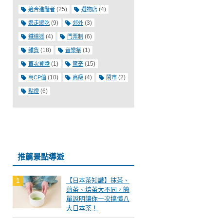
(25)
(4)
適合進階者
選物店
(9)
(3)
邊走邊吃
郊外
(4)
(6)
鐵道迷
門票制
(18)
(1)
雜貨
音樂祭
(1)
(15)
首次登陸
驚奇
(10)
(4)
(2)
高CP值
高級
鬧市
(6)
點燈
推薦景點導遊
【日本茶知識】抹茶、
煎茶、焙茶大不同，簡
單說明讓你一次搞懂八
大日本茶！