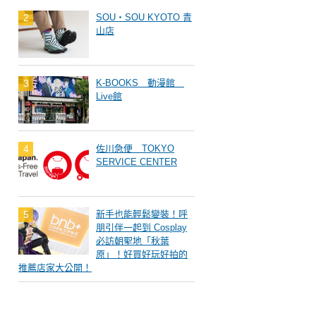
SOU・SOU KYOTO 青
山店
K-BOOKS 動漫館
Live館
佐川急便 TOKYO
SERVICE CENTER
新手也能輕鬆變裝！呼
朋引伴一起到 Cosplay
必訪朝聖地「秋葉
原」！好買好玩好拍的
推薦店家大公開！