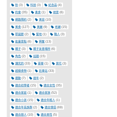
(3)
(3)
(4)
秋
科技
紀念品
(35)
(1)
(6)
約會
素食
絕景
(2)
(10)
網路預約
美容
(127)
(9)
(15)
美食
美麗
老舖
(2)
(1)
(3)
耶誕節
聖地
職人
(6)
(13)
能量景點
興奮
(3)
(6)
親子
親子友善場所
(2)
(15)
角色
話題
(33)
(1)
(3)
講究的
豪華
賞花
(1)
(33)
超級食物
近車站
(7)
(2)
運動
過年
(15)
(35)
適合初學者
適合女性
(1)
(52)
適合家庭
適合家族
(15)
(1)
適合小孩
適合年輕人
(2)
(69)
適合年長族群
適合情侶
(10)
(5)
適合戀人
適合男性