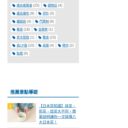
(25)
(4)
適合進階者
選物店
(9)
(3)
邊走邊吃
郊外
(4)
(6)
鐵道迷
門票制
(18)
(1)
雜貨
音樂祭
(1)
(15)
首次登陸
驚奇
(10)
(4)
(2)
高CP值
高級
鬧市
(6)
點燈
推薦景點導遊
【日本茶知識】抹茶、
煎茶、焙茶大不同，簡
單說明讓你一次搞懂八
大日本茶！