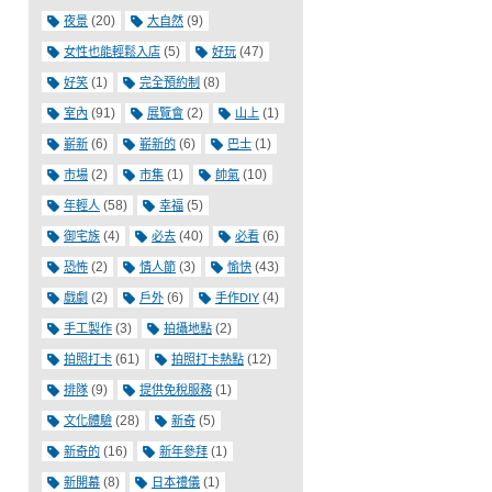
(20)
(9)
夜景
大自然
(5)
(47)
女性也能輕鬆入店
好玩
(1)
(8)
好笑
完全預約制
(91)
(2)
(1)
室內
展覽會
山上
(6)
(6)
(1)
嶄新
嶄新的
巴士
(2)
(1)
(10)
市場
市集
帥氣
(58)
(5)
年輕人
幸福
(4)
(40)
(6)
御宅族
必去
必看
(2)
(3)
(43)
恐怖
情人節
愉快
(2)
(6)
(4)
戲劇
戶外
手作DIY
(3)
(2)
手工製作
拍攝地點
(61)
(12)
拍照打卡
拍照打卡熱點
(9)
(1)
排隊
提供免稅服務
(28)
(5)
文化體驗
新奇
(16)
(1)
新奇的
新年參拜
(8)
(1)
新開幕
日本禮儀