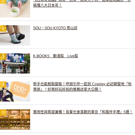
搞懂八大日本茶！
SOU・SOU KYOTO 青山店
K-BOOKS 動漫館 Live館
新手也能輕鬆變裝！呼朋引伴一起到 Cosplay 必訪朝聖地「秋
葉原」！好買好玩好拍的推薦店家大公開！
實用性與質感兼備！長輩也會喜歡的東京「和風伴手禮」5選！