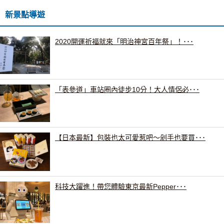
新景點導遊
2020開運祈福就來「明治神宮百年祭」！･･･
「表參道」車站圈內徒步10分！大人情侶必･･･
【日本最新】包裝也太可愛惹吧～剁手也要買･･･
科技大躍進！帶您體驗東京最新Pepper･･･