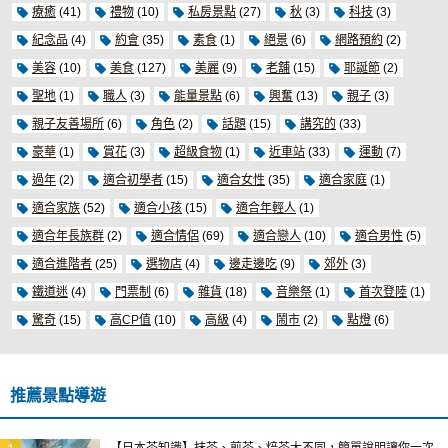
療癒
(41)
禮物
(10)
私房景點
(27)
秋
(3)
科技
(3)
紀念品
(4)
約會
(35)
素食
(1)
絕景
(6)
網路預約
(2)
美容
(10)
美食
(127)
美麗
(9)
老舖
(15)
耶誕節
(2)
聖地
(1)
職人
(3)
能量景點
(6)
興奮
(13)
親子
(3)
親子友善場所
(6)
角色
(2)
話題
(15)
講究的
(33)
豪華
(1)
賞花
(3)
超級食物
(1)
近車站
(33)
運動
(7)
過年
(2)
適合初學者
(15)
適合女性
(35)
適合家庭
(1)
適合家族
(52)
適合小孩
(15)
適合年輕人
(1)
適合年長族群
(2)
適合情侶
(69)
適合戀人
(10)
適合男性
(5)
適合進階者
(25)
選物店
(4)
邊走邊吃
(9)
郊外
(3)
鐵道迷
(4)
門票制
(6)
雜貨
(18)
音樂祭
(1)
首次登陸
(1)
驚奇
(15)
高CP值
(10)
高級
(4)
鬧市
(2)
點燈
(6)
推薦景點導遊
【日本茶知識】抹茶、煎茶、焙茶大不同，簡單說明讓你一次