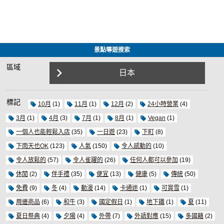
景點導遊搜索
區域
日本
標記
10月
(1)
11月
(1)
12月
(2)
24小時營業
(4)
3月
(1)
4月
(3)
7月
(1)
8月
(1)
Vegan
(1)
一個人也能輕鬆入店
(35)
一日遊
(23)
下町
(8)
下雨天也OK
(123)
人氣
(150)
令人感動的
(10)
令人放鬆的
(57)
令人雀躍的
(26)
任何人都可以參加
(19)
休閒
(2)
伴手禮
(35)
便宜
(13)
健康
(5)
傳統
(50)
免費
(9)
冬
(4)
動漫
(14)
卡通迷
(1)
可賞雪
(1)
周邊商品
(6)
和牛
(3)
國定假日
(1)
地下鐵
(1)
夏
(11)
夏日祭典
(4)
夕陽
(4)
外帶
(7)
外語對應
(15)
多國籍
(2)