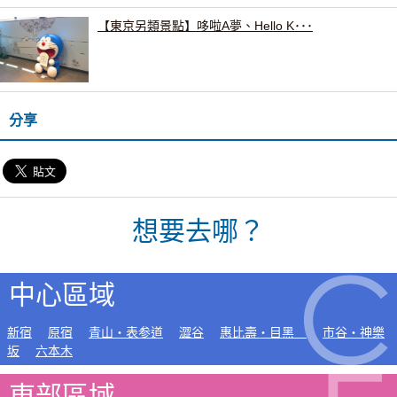
【東京另類景點】哆啦A夢、Hello K･･･
分享
想要去哪？
中心區域
新宿
原宿
青山・表参道
澀谷
惠比壽・目黑
市谷・神樂
坂
六本木
東部區域