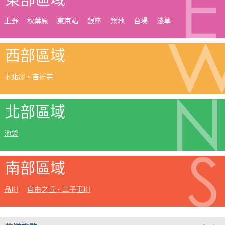
上野
秋葉原
東京站
銀座
築地
台場
淺草
西部區域
下北澤・吉祥寺
北部區域
池袋
南部區域
品川
自由之丘・二子玉川