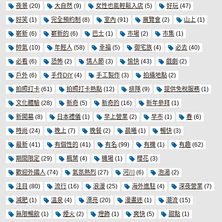
夜景
(20)
大自然
(9)
女性也能輕鬆入店
(5)
好玩
(47)
好笑
(1)
完全預約制
(8)
室內
(91)
展覽會
(2)
山上
(1)
嶄新
(6)
嶄新的
(6)
巴士
(1)
市場
(2)
市集
(1)
帥氣
(10)
年輕人
(58)
幸福
(5)
御宅族
(4)
必去
(40)
必看
(6)
恐怖
(2)
情人節
(3)
愉快
(43)
戲劇
(2)
戶外
(6)
手作DIY
(4)
手工製作
(3)
拍攝地點
(2)
拍照打卡
(61)
拍照打卡熱點
(12)
排隊
(9)
提供免稅服務
(1)
文化體驗
(28)
新奇
(5)
新奇的
(16)
新年參拜
(1)
新開幕
(8)
日本禮儀
(1)
早上營業
(2)
早市
(1)
春
(6)
時尚
(24)
晚上
(7)
晚餐
(2)
晨曦
(1)
暢快
(3)
最新
(41)
有個性的
(41)
有名
(99)
有機
(1)
有趣
(62)
期間限定
(29)
楓葉
(4)
機場
(1)
櫻花
(3)
歡迎外國人
(74)
氣氛熱烈
(27)
河川
(6)
泡湯
(2)
注目
(80)
流行
(16)
浪漫
(25)
海外進駐
(4)
深夜營業
(7)
減肥
(1)
溫泉
(4)
漂亮
(20)
漫畫迷
(1)
潮流
(15)
無限暢飲
(1)
煙火
(2)
燈飾
(1)
爽快
(5)
甜點
(1)