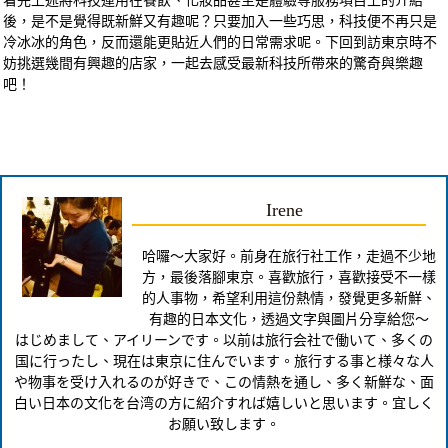
後，是不是覺得既新鮮又有趣呢？只要加入一些巧思，科技便不再只是
冷冰冰的角色，反而還能更貼近人們的日常需求呢。下回到訪東京時不
妨挑選幾間有興趣的店家，一起去感受最新科技所帶來的驚奇與樂趣
吧！
Irene
哈囉～大家好。前身在旅行社工作，走過不少地
方，最後落腳東京。喜歡旅行，喜歡接受不一樣
的人事物，希望利用這份熱情，發覺更多新鮮、
有趣的日本文化，透過文字與圖片分享給您～
はじめまして、アイリーンです。以前は旅行会社で働いて、多くの
国に行ったし、現在は東京に住んでいます。旅行する事と様々な人
や物事を受け入れるのが好きで、この情熱を通し、多く新鮮な、面
白い日本の文化を台湾の方に紹介すれば嬉しいと思います。宜しく
お願い致します。