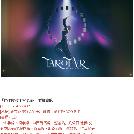
「TYFFONIUM Cafe」 詳細資訊
[TEL] 03-5422-3412

[地址] 東京都澀谷區宇田川町15-1 澀谷PARCO B1F

[交通方式] 

JR山手線・埼京線・湘南新宿線「澀谷站」八公口 徒歩8分

東京Metro半藏門線・銀座線・副都心線「澀谷站」徒歩10分
