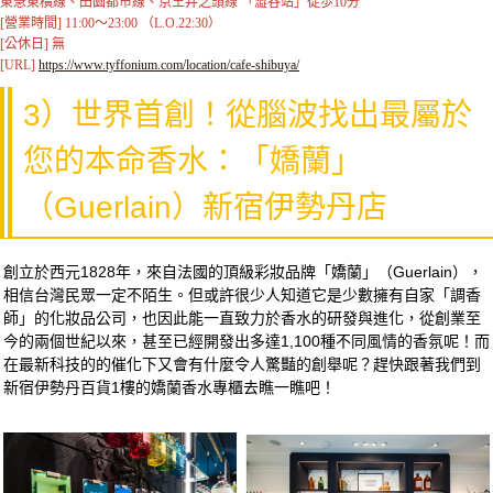
東急東橫線、田園都市線、京王井之頭線 「澀谷站」徒歩10分

[營業時間] 11:00～23:00 （L.O.22:30）

[公休日] 無

[URL] 
https://www.tyffonium.com/location/cafe-shibuya/
3）世界首創！從腦波找出最屬於
您的本命香水：「嬌蘭」
（Guerlain）新宿伊勢丹店
創立於西元1828年，來自法國的頂級彩妝品牌「嬌蘭」（Guerlain），
相信台灣民眾一定不陌生。但或許很少人知道它是少數擁有自家「調香
師」的化妝品公司，也因此能一直致力於香水的研發與進化，從創業至
今的兩個世紀以來，甚至已經開發出多達1,100種不同風情的香氛呢！而
在最新科技的的催化下又會有什麼令人驚豔的創舉呢？趕快跟著我們到
新宿伊勢丹百貨1樓的嬌蘭香水專櫃去瞧一瞧吧！