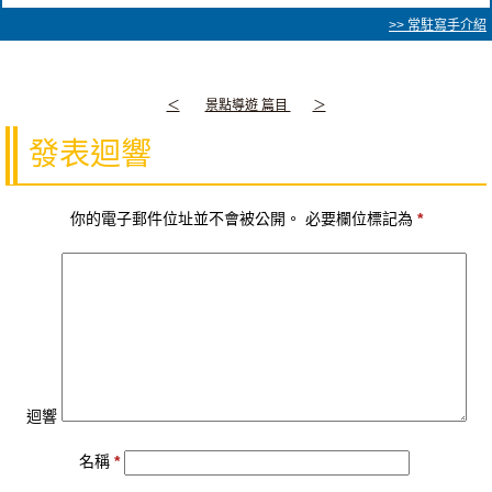
>> 常駐寫手介紹
＜
景點導遊 篇目
＞
發表迴響
你的電子郵件位址並不會被公開。
必要欄位標記為
*
迴響
名稱
*