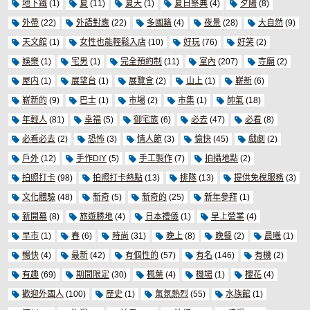
地下鐵
(1)
夏
(11)
夏天
(1)
夏日祭典
(4)
夕陽
(8)
外帶
(22)
外語對應
(22)
多國籍
(4)
夜景
(28)
大自然
(9)
天文館
(1)
女性也能輕鬆入店
(10)
好玩
(76)
好笑
(2)
娛樂
(1)
宅男
(1)
完全預約制
(11)
室內
(207)
寺廟
(2)
屋内
(1)
展望台
(1)
展覽會
(2)
山上
(1)
嶄新
(6)
嶄新的
(9)
巴士
(1)
市場
(2)
市集
(1)
帥氣
(18)
年輕人
(81)
幸福
(5)
御宅族
(6)
必去
(47)
必看
(8)
必看必去
(2)
恐怖
(3)
情人節
(3)
愉快
(45)
戲劇
(2)
戶外
(12)
手作DIY
(5)
手工製作
(7)
拍攝地點
(2)
拍照打卡
(98)
拍照打卡熱點
(13)
排隊
(13)
提供免稅服務
(3)
文化體驗
(48)
新奇
(5)
新奇的
(25)
新年參拜
(1)
新開幕
(8)
旅遊勝地
(4)
日本禮儀
(1)
早上營業
(4)
早市
(1)
春
(6)
時尚
(31)
晚上
(8)
晚餐
(2)
晨曦
(1)
暢快
(4)
最新
(42)
有個性的
(57)
有名
(146)
有機
(2)
有趣
(69)
期間限定
(30)
楓葉
(4)
機場
(1)
櫻花
(4)
歡迎外國人
(100)
歷史
(1)
氣氛熱烈
(55)
水族館
(1)