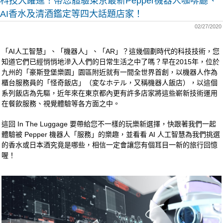
科技大躍進！帶您體驗東京最新Pepper機器人咖啡廳、
AI香水及清酒鑑定等四大話題店家！
02/27/2020
「AI人工智慧」、「機器人」、「AR」？這幾個劃時代的科技技術，您
知道它們已經悄悄地滲入人們的日常生活之中了嗎？早在2015年，位於
九州的「豪斯登堡樂園」園區附近就有一間全世界首創，以機器人作為
櫃台服務員的「怪奇飯店」（変なホテル，又稱機器人飯店），以這個
系列飯店為先驅，近年來在東京都內更有許多店家將這些嶄新技術運用
在餐飲服務、視覺體驗等各方面之中。
這回 In The Luggage 要帶給您不一樣的玩樂新選擇，快跟著我們一起
體驗被 Pepper 機器人「服務」的樂趣，並看看 AI 人工智慧為我們挑選
的香水或日本酒究竟是哪些，相信一定會讓您有個耳目一新的旅行回憶
喔！