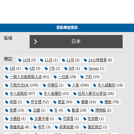
景點導遊搜索
區域
日本
標記
10月
(3)
11月
(1)
12月
(2)
24小時營業
(6)
3月
(1)
4月
(3)
7月
(1)
8月
(1)
Vegan
(1)
一個人也能輕鬆入店
(61)
一日遊
(28)
下町
(10)
下雨天也OK
(245)
中價位
(1)
人氣
(206)
令人感動的
(16)
令人放鬆的
(87)
令人雀躍的
(32)
任何人都可以參加
(26)
休閒
(2)
伴手禮
(52)
便宜
(54)
健康
(10)
傳統
(76)
免費
(15)
公園
(1)
冬
(4)
動漫
(19)
博物館
(2)
卡通迷
(1)
古董市場
(1)
可賞雪
(1)
吃到飽
(1)
周邊商品
(8)
和牛
(3)
商業設施
(3)
國定假日
(1)