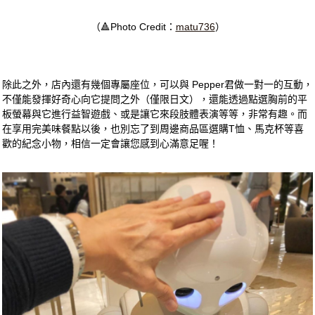
（🔺Photo Credit：
matu736
）
除此之外，店內還有幾個專屬座位，可以與 Pepper君做一對一的互動，
不僅能發揮好奇心向它提問之外（僅限日文），還能透過點選胸前的平
板螢幕與它進行益智遊戲、或是讓它來段肢體表演等等，非常有趣。而
在享用完美味餐點以後，也別忘了到周邊商品區選購T恤、馬克杯等喜
歡的紀念小物，相信一定會讓您感到心滿意足喔！