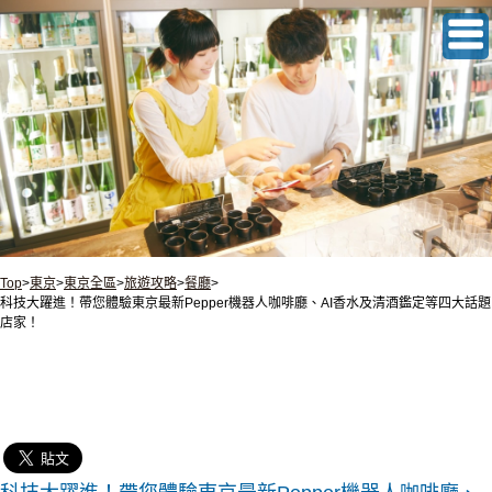
Top
>
東京
>
東京全區
>
旅遊攻略
>
餐廳
>
科技大躍進！帶您體驗東京最新Pepper機器人咖啡廳、AI香水及清酒鑑定等四大話題
店家！