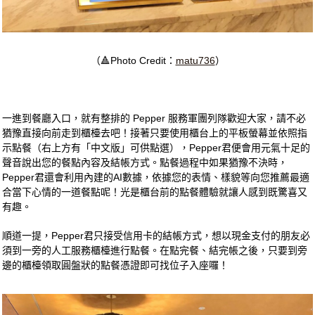
（🔺Photo Credit：
matu736
）
一進到餐廳入口，就有整排的 Pepper 服務軍團列隊歡迎大家，請不必
猶豫直接向前走到櫃檯去吧！接著只要使用櫃台上的平板螢幕並依照指
示點餐（右上方有「中文版」可供點選），Pepper君便會用元氣十足的
聲音說出您的餐點內容及結帳方式。點餐過程中如果猶豫不決時，
Pepper君還會利用內建的AI數據，依據您的表情、樣貌等向您推薦最適
合當下心情的一道餐點呢！光是櫃台前的點餐體驗就讓人感到既驚喜又
有趣。
順道一提，Pepper君只接受信用卡的結帳方式，想以現金支付的朋友必
須到一旁的人工服務櫃檯進行點餐。在點完餐、結完帳之後，只要到旁
邊的櫃檯領取圓盤狀的點餐憑證即可找位子入座囉！