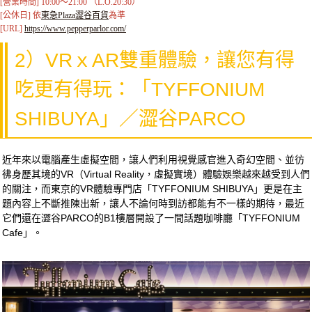
[營業時間] 10:00～21:00 （L.O.20:30）

[公休日] 依
東急Plaza澀谷百貨
為準

[URL] 
https://www.pepperparlor.com/
2）VRｘAR雙重體驗，讓您有得
吃更有得玩：「TYFFONIUM
SHIBUYA」／澀谷PARCO
近年來以電腦產生虛擬空間，讓人們利用視覺感官進入奇幻空間、並彷
彿身歷其境的VR（Virtual Reality，虛擬實境）體驗娛樂越來越受到人們
的關注，而東京的VR體驗專門店「TYFFONIUM SHIBUYA」更是在主
題內容上不斷推陳出新，讓人不論何時到訪都能有不一樣的期待，最近
它們還在澀谷PARCO的B1樓層開設了一間話題咖啡廳「TYFFONIUM
Cafe」。