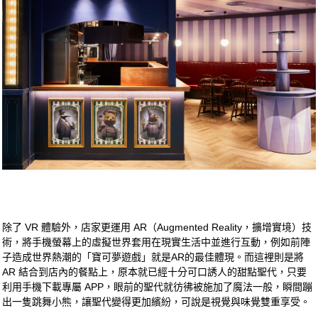
除了 VR 體驗外，店家更運用 AR（Augmented Reality，擴增實境）技
術，將手機螢幕上的虛擬世界套用在現實生活中並進行互動，例如前陣
子造成世界熱潮的「寶可夢遊戲」就是AR的最佳體現。而這裡則是將
AR 結合到店內的餐點上，原本就已經十分可口誘人的甜點聖代，只要
利用手機下載專屬 APP，眼前的聖代就彷彿被施加了魔法一般，瞬間蹦
出一隻跳舞小熊，讓聖代變得更加繽紛，可說是視覺與味覺雙重享受。