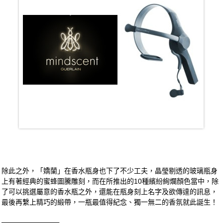
除此之外，「嬌蘭」在香水瓶身也下了不少工夫，晶瑩剔透的玻璃瓶身
上有著經典的蜜蜂圖騰雕刻，而在所推出的10種繽紛絢爛顏色當中，除
了可以挑選屬意的香水瓶之外，還能在瓶身刻上名字及欲傳達的訊息，
最後再繫上精巧的緞帶，一瓶最值得紀念、獨一無二的香氛就此誕生！