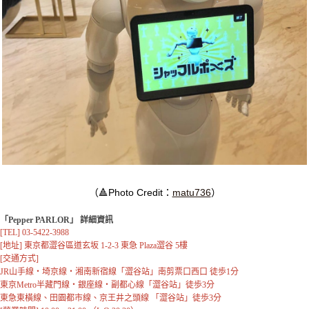
（🔺Photo Credit：
matu736
）
「Pepper PARLOR」 詳細資訊
[TEL] 03-5422-3988

[地址] 東京都澀谷區道玄坂 1-2-3 東急 Plaza澀谷 5樓

[交通方式] 

JR山手線・埼京線・湘南新宿線「澀谷站」南剪票口西口 徒歩1分

東京Metro半藏門線・銀座線・副都心線「澀谷站」徒歩3分

東急東橫線、田園都市線、京王井之頭線 「澀谷站」徒歩3分
