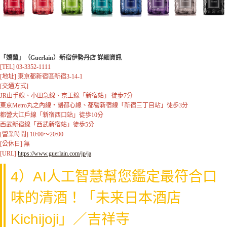
「嬌蘭」（Guerlain）新宿伊勢丹店 詳細資訊
[TEL] 03-3352-1111

[地址] 東京都新宿區新宿3-14-1

[交通方式] 

JR山手線、小田急線、京王線「新宿站」 徒歩7分

東京Metro丸之內線・副都心線、都營新宿線「新宿三丁目站」徒歩3分

都營大江戶線「新宿西口站」徒歩10分

西武新宿線「西武新宿站」徒歩5分

[營業時間] 10:00～20:00 

[公休日] 無

[URL] 
https://www.guerlain.com/jp/ja
4）AI人工智慧幫您鑑定最符合口
味的清酒！「未来日本酒店
Kichijoji」／吉祥寺