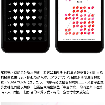
試飲完、待結果分析出來後，將有12種相對應的清酒類型會分別用日語
的擬聲語做代表，例如AWA AWA（アワアワ）帶點氣泡淡淡清爽的感
覺、YURA YURA（ユラユラ）則是有輕柔搖曳的意思......。光看字面或
許太抽象而難以想像，但當店家端出這些「專屬於您」的清酒與下酒菜
時，入口瞬間一拍即合的味覺享受，相信一定會令您大感驚喜！