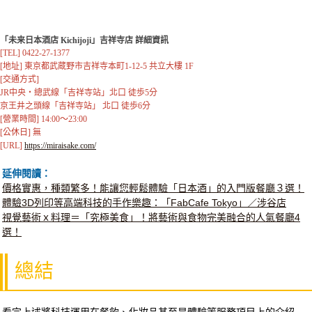
「未来日本酒店 Kichijoji」吉祥寺店 詳細資訊
[TEL] 0422-27-1377

[地址] 東京都武蔵野市吉祥寺本町1-12-5 共立大樓 1F

[交通方式] 

JR中央・總武線「吉祥寺站」北口 徒歩5分

京王井之頭線「吉祥寺站」 北口 徒歩6分

[營業時間] 14:00～23:00 

[公休日] 無

[URL] 
https://miraisake.com/
延伸閱讀：
價格實惠，種類繁多！能讓您輕鬆體驗「日本酒」的入門版餐廳３選！
體驗3D列印等高端科技的手作樂趣：「FabCafe Tokyo」／涉谷店
視覺藝術ｘ料理＝「究極美食」！將藝術與食物完美融合的人氣餐廳4
選！
總結
看完上述將科技運用在餐飲、化妝品甚至是體驗等服務項目上的介紹