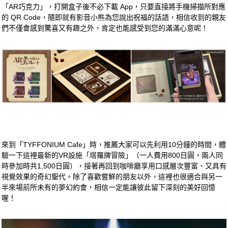
「AR巧克力」，打開盒子後不必下載 App，只要直接將手機掃描所對應
的 QR Code，隨即就有影音小熊為您說出祝福的話語，相信收到的親友
們不僅會感到驚喜又有趣之外，肯定也能感受到您的滿滿心意呢！
來到「TYFFONIUM Cafe」時，推薦大家可以先利用10分鐘的時間，體
驗一下這裡最新的VR設施「塔羅牌冒險」（一人費用800日圓，兩人同
時參加時共1,500日圓），接著再回到咖啡廳享用口感層次豐富、又具有
視覺效果的奇幻聖代。除了喜歡嘗鮮的朋友以外，這裡也很適合與另一
半來場前所未有的夢幻約會，相信一定能讓彼此留下深刻的美好回憶
喔！