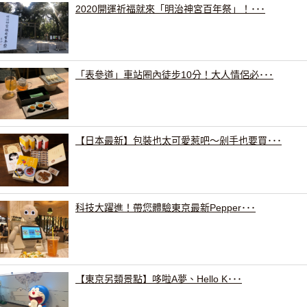
2020開運祈福就來「明治神宮百年祭」！･･･
「表參道」車站圈內徒步10分！大人情侶必･･･
【日本最新】包裝也太可愛惹吧～剁手也要買･･･
科技大躍進！帶您體驗東京最新Pepper･･･
【東京另類景點】哆啦A夢、Hello K･･･