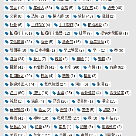
帥氣
(10)
年輕人
(58)
幸福
(5)
御宅族
(4)
必去
(40)
必看
(6)
恐怖
(2)
情人節
(3)
愉快
(43)
戲劇
(2)
戶外
(6)
手作DIY
(4)
手工製作
(3)
拍攝地點
(2)
拍照打卡
(61)
拍照打卡熱點
(12)
排隊
(9)
提供免稅服務
(1)
文化體驗
(28)
新奇
(5)
新奇的
(16)
新年參拜
(1)
新開幕
(8)
日本禮儀
(1)
早上營業
(2)
早市
(1)
春
(6)
時尚
(24)
晚上
(7)
晚餐
(2)
晨曦
(1)
暢快
(3)
最新
(41)
有個性的
(41)
有名
(99)
有機
(1)
有趣
(62)
期間限定
(29)
楓葉
(4)
機場
(1)
櫻花
(3)
歡迎外國人
(74)
氣氛熱烈
(27)
河川
(6)
泡湯
(2)
注目
(80)
流行
(16)
浪漫
(25)
海外進駐
(4)
深夜營業
(7)
減肥
(1)
溫泉
(4)
漂亮
(20)
漫畫迷
(1)
潮流
(15)
無限暢飲
(1)
煙火
(2)
燈飾
(1)
爽快
(5)
甜點
(1)
療癒
(41)
禮物
(10)
私房景點
(27)
秋
(3)
科技
(3)
紀念品
(4)
約會
(35)
素食
(1)
絕景
(6)
網路預約
(2)
美容
(10)
美食
(127)
美麗
(9)
老舖
(15)
耶誕節
(2)