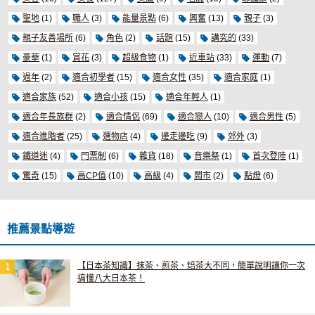
聖地
(1)
職人
(3)
能量景點
(6)
興奮
(13)
親子
(3)
親子友善場所
(6)
角色
(2)
話題
(15)
講究的
(33)
豪華
(1)
賞花
(3)
超級食物
(1)
近車站
(33)
運動
(7)
過年
(2)
適合初學者
(15)
適合女性
(35)
適合家庭
(1)
適合家族
(52)
適合小孩
(15)
適合年輕人
(1)
適合年長族群
(2)
適合情侶
(69)
適合戀人
(10)
適合男性
(5)
適合進階者
(25)
選物店
(4)
邊走邊吃
(9)
郊外
(3)
鐵道迷
(4)
門票制
(6)
雜貨
(18)
音樂祭
(1)
首次登陸
(1)
驚奇
(15)
高CP值
(10)
高級
(4)
鬧市
(2)
點燈
(6)
推薦景點導遊
【日本茶知識】抹茶、煎茶、焙茶大不同，簡單說明讓你一次
搞懂八大日本茶！