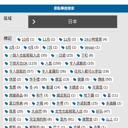
景點導遊搜索
區域
日本
標記
10月
(1)
11月
(1)
12月
(2)
24小時營業
(4)
3月
(1)
4月
(3)
7月
(1)
8月
(1)
Vegan
(1)
一個人也能輕鬆入店
(35)
一日遊
(23)
下町
(8)
下雨天也OK
(123)
人氣
(150)
令人感動的
(10)
令人放鬆的
(57)
令人雀躍的
(26)
任何人都可以參加
(19)
休閒
(2)
伴手禮
(35)
便宜
(13)
健康
(5)
傳統
(50)
免費
(9)
冬
(4)
動漫
(14)
卡通迷
(1)
可賞雪
(1)
周邊商品
(6)
和牛
(3)
國定假日
(1)
地下鐵
(1)
夏
(11)
夏日祭典
(4)
夕陽
(4)
外帶
(7)
外語對應
(15)
多國籍
(2)
夜景
(20)
大自然
(9)
女性也能輕鬆入店
(5)
好玩
(47)
好笑
(1)
完全預約制
(8)
室內
(91)
展覽會
(2)
山上
(1)
嶄新
(6)
嶄新的
(6)
巴士
(1)
市場
(2)
市集
(1)