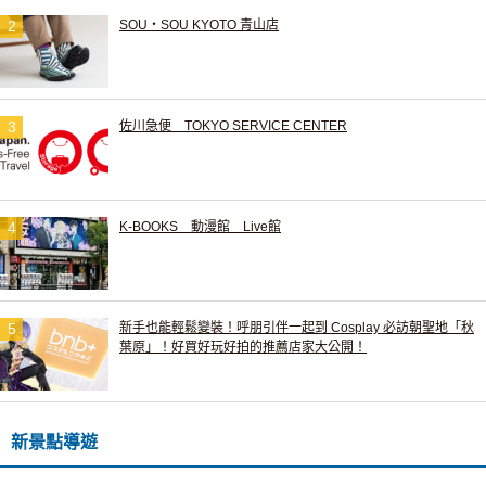
SOU・SOU KYOTO 青山店
佐川急便 TOKYO SERVICE CENTER
K-BOOKS 動漫館 Live館
新手也能輕鬆變裝！呼朋引伴一起到 Cosplay 必訪朝聖地「秋
葉原」！好買好玩好拍的推薦店家大公開！
新景點導遊