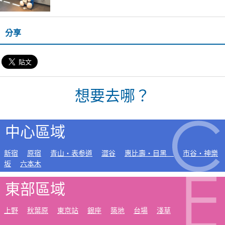
分享
想要去哪？
中心區域
新宿
原宿
青山・表参道
澀谷
惠比壽・目黑
市谷・神樂
坂
六本木
東部區域
上野
秋葉原
東京站
銀座
築地
台場
淺草